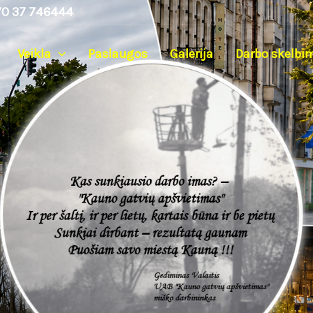
0 37 746444
Veikla
Paslaugos
Galerija
Darbo skelbi