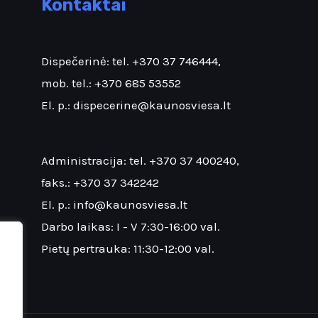
Kontaktai
Dispečerinė: tel.
+370 37 746444
,
mob. tel.:
+370 685 53552
El. p.:
dispecerine@kaunosviesa.lt
Administracija: tel.
+370 37 400240
,
faks.:
+370 37 342242
El. p.:
info@kaunosviesa.lt
Darbo laikas: I - V 7:30-16:00 val.
Pietų pertrauka: 11:30-12:00 val.