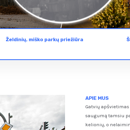
Želdinių, miško parkų priežiūra
Š
APIE MUS
Gatvių apšvietimas 
saugumą tamsiu par
kelionių, o nelaimi