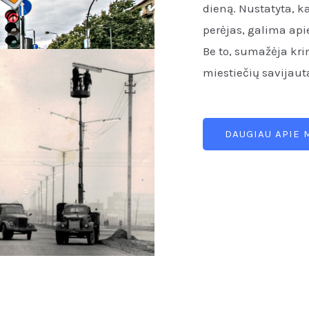
dieną. Nustatyta, k
perėjas, galima api
Be to, sumažėja kri
miestiečių savijau
DAUGIAU APIE 