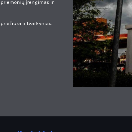
 priemonių įrengimas ir
priežiūra ir tvarkymas.