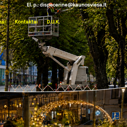
El. p.:
dispecerine@kaunosviesa.lt
mai
Kontaktai
D.U.K.