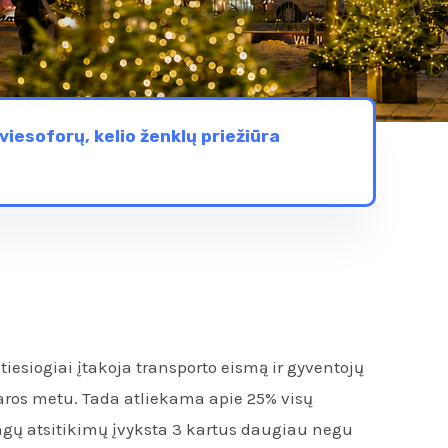
viesoforų, kelio ženklų priežiūra
tiesiogiai įtakoja transporto eismą ir gyventojų
os metu. Tada atliekama apie 25% visų
ngų atsitikimų įvyksta 3 kartus daugiau negu