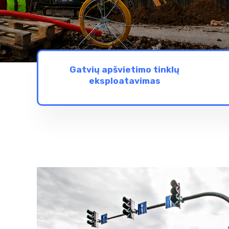
Gatvių apšvietimo tinklų
eksploatavimas