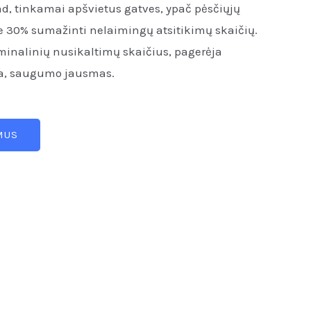
ad, tinkamai apšvietus gatves, ypač pėsčiųjų
e 30% sumažinti nelaimingų atsitikimų skaičių.
minalinių nusikaltimų skaičius, pagerėja
ta, saugumo jausmas.
MUS