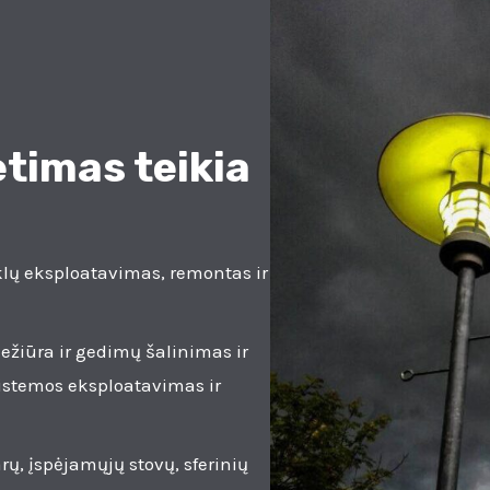
timas teikia
klų eksploatavimas, remontas ir
ežiūra ir gedimų šalinimas ir
istemos eksploatavimas ir
ų, įspėjamųjų stovų, sferinių