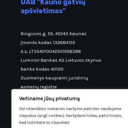
UAB "Kauno gatvių
apšvietimas"
Ringuvos g. 59, 45243 Kaunas
Įmonės kodas 132684155
A.s. LT354010042501958388
Luminor Bankas AS Lietuvos skyrius
banko kodas 40100
Duomenys kaupiami juridinių
asmenų registre
Vertiname jūsų privatumą
Dėl sklandžios svetainės naršymo patirties naudojame
slapukus (angl. cookies). Naršydami toliau, patvirtinate,
kad sutinkate su slapukais