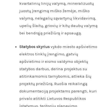
kvartalinių linijų valymą, mineralizuotų
juostų įrengimą miško žemėje, miško
valymą, nelegalių sąvartynų likvidavimą,
upelių šlaitų, griovių ir kitų daubų valymą
bei bendrąją priežiūrą ir apsaugą.
Statybos skyrius
vykdo miesto apšvietimo
elektros tinklų įrengimo, gatvių
apšvietimo ir eismo valdymo objektų
statybos darbus, derina projektus su
atitinkamomis tarnybomis, atlieka šių
projektų priežiūrą. Ruošia reikalingą
dokumentaciją projektams parengti, kuri
privalo atitikti Lietuvos Respublikos
įstatymus, teritorijų planavimo