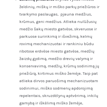
želdinių, miškų ir miško parkų priežiūros ir
tvarkymo paslaugas, pjauna medžius,
krūmus, geni medžius. Atlieka nulūžusių
medžio šakų miesto gatvėse, skveruose ir
parkuose surinkimą ir išvežimą, kelmų
rovimą mechanizuotai ir rankiniu būdu
ribotose erdvėse miesto gatvėse, medžių
žaizdų gydimą, medžio drevių valymą ir
konservavimą, medžių, krūmų sodinimą jų
priežiūrą, kirtimus miško žemėje. Taip pat
atlieka dirvos paruošimą mechanizuotam
sodinimui, miško sodmenų apdorojimą
repelentais, skruzdėlynų aptvėrimą, inkilų
gamybą ir iškėlimą miško žemėje,