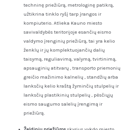
techninę priežiūrą, metrologinę patikrą,
užtikrina tinklo ryšį tarp įrangos ir
kompiuterio. Atlieka Kauno miesto
savivaldybės teritorijoje esančių eismo
valdymo įrenginių priežiūrą, tai yra kelio
ženklų ir jų komplektuojančių dalių
taisymą, reguliavimą, valymą, tvirtinimą,
apsauginių atitvarų , transporto priemonių
greičio mažinimo kalnelių , standžių arba
lanksčių kelio kraštą žyminčių stulpelių ir
lanksčių plastikinių stulpelių , pėsčiųjų
eismo saugumo salelių įrengimą ir
priežiūrą.
Želdinių priežiūros
skyrius vykdo miesto