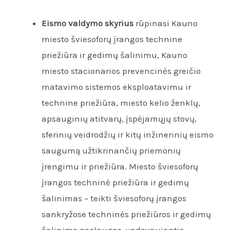
LE
Eismo valdymo skyrius
rūpinasi Kauno
miesto šviesoforų įrangos technine
priežiūra ir gedimų šalinimu, Kauno
LE
miesto stacionarios prevencinės greičio
matavimo sistemos eksploatavimu ir
technine priežiūra, miesto kelio ženklų,
apsauginių atitvarų, įspėjamųjų stovų,
sferinių veidrodžių ir kitų inžinerinių eismo
saugumą užtikrinančių priemonių
įrengimu ir priežiūra. Miesto šviesoforų
įrangos techninė priežiūra ir gedimų
šalinimas – teikti šviesoforų įrangos
sankryžose techninės priežiūros ir gedimų
šalinimo paslaugas, vadovaujantis