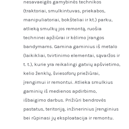
nesavaeigės gamybinės technikos
(traktoriai, smulkintuvas, priekabos,
manipuliatoriai, bokšteliai ir kt.) parku,
atlieką smulkų jos remontą, ruošia
techninei apžiūrai ir kėlimo įrangos
bandymams. Gamina gaminius iš metalo
(laikikliai, tvirtinimo elementai, sąvaržos ir
t. t.), kurie yra reikalingi gatvių apšvietimo,
kelio ženklų, šviesoforų priežiūrai,
įrengimui ir remontui. Atlieka smulkius
gaminių iš medienos apdirbimo,
išbaigimo darbus. Prižiūri bendrovės
pastatus, teritoriją, inžinerinius įrenginius
bei rūpinasi jų eksploatacija ir remontu.