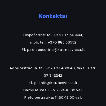
Kontaktai
Dispečerinė: tel.
+370 37 746444
,
mob. tel.:
+370 685 53552
El. p.:
dispecerine@kaunosviesa.lt
Administracija: tel.
+370 37 400240
, faks.:
+370
37 342242
El. p.:
info@kaunosviesa.lt
Darbo laikas: I - V 7:30-16:00 val.
Pietų pertrauka: 11:30-12:00 val.