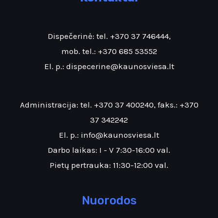
Dispečerinė: tel.
+370 37 746444
,
mob. tel.:
+370 685 53552
El. p.:
dispecerine@kaunosviesa.lt
Administracija: tel.
+370 37 400240
, faks.:
+370
37 342242
El. p.:
info@kaunosviesa.lt
Darbo laikas: I - V 7:30-16:00 val.
Pietų pertrauka: 11:30-12:00 val.
Nuorodos